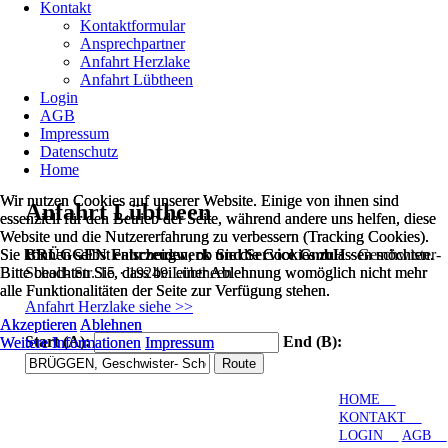
Kontakt
Kontaktformular
Ansprechpartner
Anfahrt Herzlake
Anfahrt Lübtheen
Login
AGB
Impressum
Datenschutz
Home
Wir nutzen Cookies auf unserer Website. Einige von ihnen sind
Wir nutzen Cookies auf unserer Website. Einige von ihnen sind
Anfahrt Lübtheen
essenziell für den Betrieb der Seite, während andere uns helfen, diese
essenziell für den Betrieb der Seite, während andere uns helfen, diese
Website und die Nutzererfahrung zu verbessern (Tracking Cookies).
Website und die Nutzererfahrung zu verbessern (Tracking Cookies).
BRÜGGEN Fahrzeugwerk und Service GmbH
· Geschwister-
Sie können selbst entscheiden, ob Sie die Cookies zulassen möchten.
Sie können selbst entscheiden, ob Sie die Cookies zulassen möchten.
Scholl- Str. 15 · 19249 Lübtheen
Bitte beachten Sie, dass bei einer Ablehnung womöglich nicht mehr
Bitte beachten Sie, dass bei einer Ablehnung womöglich nicht mehr
alle Funktionalitäten der Seite zur Verfügung stehen.
alle Funktionalitäten der Seite zur Verfügung stehen.
Anfahrt Herzlake siehe >>
Akzeptieren
Akzeptieren
Ablehnen
Ablehnen
Start (A):
End (B):
Weitere Informationen
Weitere Informationen
Impressum
Impressum
HOME
KONTAKT
LOGIN
AGB