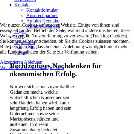
Kontakt
Kontaktformular
Ansprechpartner
Anfahrt Herzlake
Wir nutzen Cookies auf unserer Website. Einige von ihnen sind
Anfahrt Lübtheen
essenziell für den Betrieb der Seite, während andere uns helfen, diese
Login
Website und die Nutzererfahrung zu verbessern (Tracking Cookies).
AGB
Sie können selbst entscheiden, ob Sie die Cookies zulassen möchten.
Impressum
Bitte beachten Sie, dass bei einer Ablehnung womöglich nicht mehr
Datenschutz
alle Funktionalitäten der Seite zur Verfügung stehen.
Home
Akzeptieren
Ablehnen
Rechtzeitiges Nachdenken für
Weitere Informationen
Impressum
ökonomischen Erfolg.
Nur wer sich schon zuvor darüber
Gedanken macht, welche
wirtschaftlichen Konsequenzen
sein Handeln haben wird, kann
langfristig Erfolg haben und sein
Unternehmen sowie seine
Marktpräsenz stärken und
ausbauen. In diesem
Zusammenhang bedeutet