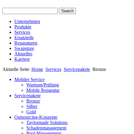
Unternehmen
Produkte
Services
Ersatzteile
Reparaturen
Swapstore
Aktuelles
Karriere
Aktuelle Seite:
Home
Services
Servicepakete
Bronze
Mobiler Service
Wartung/Prüfung
Mobile Reparatur
Servicepakete
Bronze
Silber
Gold
Outsourcing-Konzepte
Taylormade Solutions
Schadenmanagement
Pool-Management