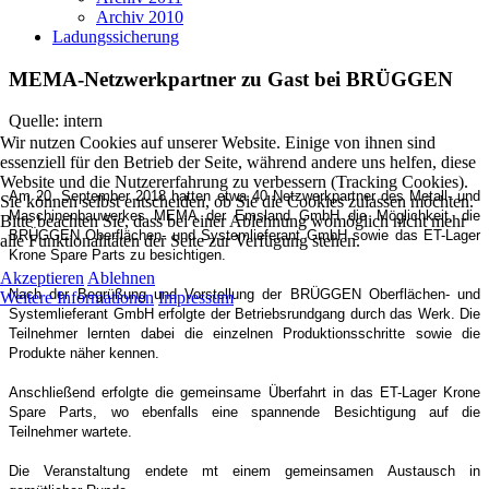
Archiv 2010
Ladungssicherung
MEMA-Netzwerkpartner zu Gast bei BRÜGGEN
Quelle: intern
Wir nutzen Cookies auf unserer Website. Einige von ihnen sind
essenziell für den Betrieb der Seite, während andere uns helfen, diese
Website und die Nutzererfahrung zu verbessern (Tracking Cookies).
Am 20. September 2018 hatten etwa 40 Netzwerkpartner des Metall- und
Sie können selbst entscheiden, ob Sie die Cookies zulassen möchten.
Maschinenbauwerkes MEMA der Emsland GmbH die Möglichkeit, die
Bitte beachten Sie, dass bei einer Ablehnung womöglich nicht mehr
BRÜGGEN Oberflächen- und Systemlieferant GmbH sowie das ET-Lager
alle Funktionalitäten der Seite zur Verfügung stehen.
Krone Spare Parts zu besichtigen.
Akzeptieren
Ablehnen
Nach der Begrüßung und Vorstellung der BRÜGGEN Oberflächen- und
Weitere Informationen
Impressum
Systemlieferant GmbH erfolgte der Betriebsrundgang durch das Werk. Die
Teilnehmer lernten dabei die einzelnen Produktionsschritte sowie die
Produkte näher kennen.
Anschließend erfolgte die gemeinsame Überfahrt in das ET-Lager Krone
Spare Parts, wo ebenfalls eine spannende Besichtigung auf die
Teilnehmer wartete.
Die Veranstaltung endete mt einem gemeinsamen Austausch in