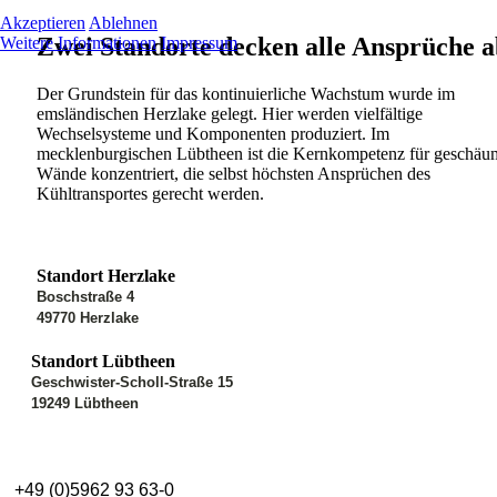
Akzeptieren
Ablehnen
Zwei Standorte decken alle Ansprüche a
Weitere Informationen
Impressum
Der Grundstein für das kontinuierliche Wachstum wurde im
emsländischen Herzlake gelegt. Hier werden vielfältige
Wechselsysteme und Komponenten produziert. Im
mecklenburgischen Lübtheen ist die Kernkompetenz für geschäu
Wände konzentriert, die selbst höchsten Ansprüchen des
Kühltransportes gerecht werden.
Standort Herzlake
Boschstraße 4
49770 Herzlake
Standort Lübtheen
Geschwister-Scholl-Straße 15
19249 Lübtheen
+49 (0)5962 93 63-0