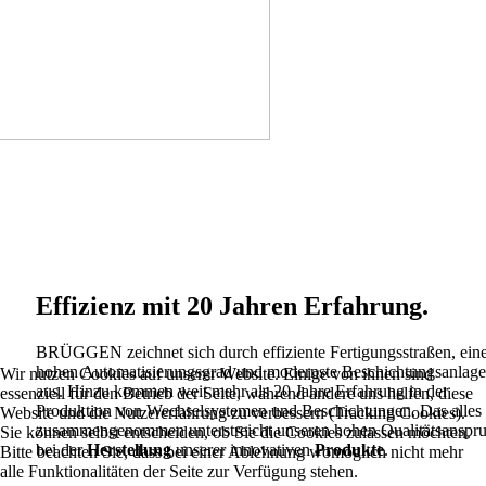
Effizienz mit 20 Jahren Erfahrung.
BRÜGGEN zeichnet sich durch effiziente Fertigungsstraßen, ein
hohen Automatisierungsgrad und modernste Beschichtungsanlag
Wir nutzen Cookies auf unserer Website. Einige von ihnen sind
aus. Hinzu kommen weit mehr als 20 Jahre Erfahrung in der
essenziell für den Betrieb der Seite, während andere uns helfen, diese
Produktion von Wechselsystemen und Beschichtungen. Das alles
Website und die Nutzererfahrung zu verbessern (Tracking Cookies).
zusammengenommen unterstreicht unseren hohen Qualitätsanspr
Sie können selbst entscheiden, ob Sie die Cookies zulassen möchten.
bei der
Herstellung
unserer innovativen
Produkte
.
Bitte beachten Sie, dass bei einer Ablehnung womöglich nicht mehr
alle Funktionalitäten der Seite zur Verfügung stehen.